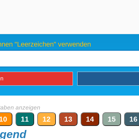
können "Leerzeichen" verwenden
en
taben anzeigen
10
11
12
13
14
15
16
ngend