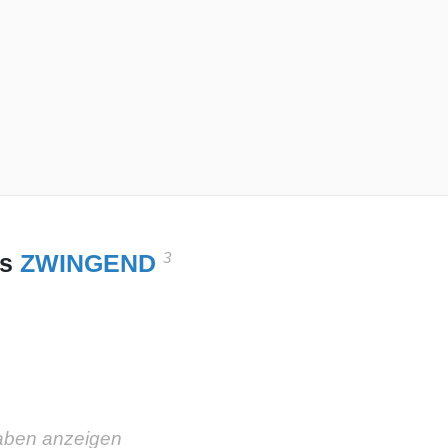
3
es
ZWINGEND
aben anzeigen