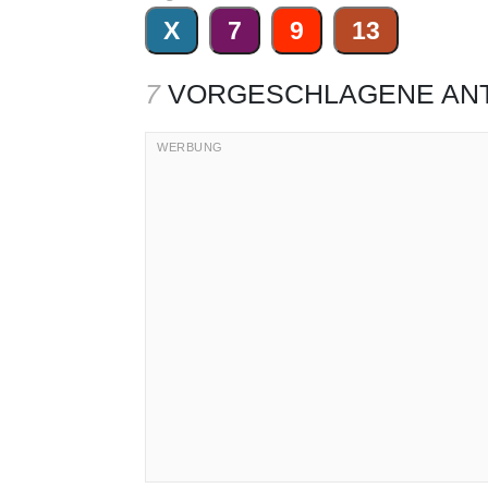
X
7
9
13
7
VORGESCHLAGENE AN