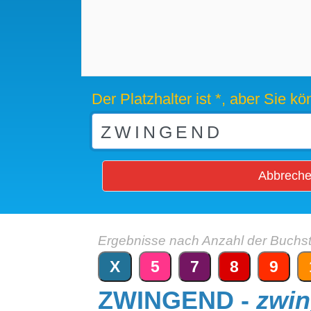
Der Platzhalter ist *, aber Sie 
Abbrech
Ergebnisse nach Anzahl der Buchs
X
5
7
8
9
ZWINGEND -
zwi