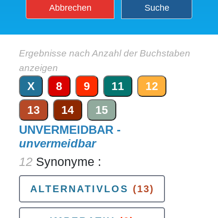
Abbrechen
Suche
Ergebnisse nach Anzahl der Buchstaben
anzeigen
X
8
9
11
12
13
14
15
UNVERMEIDBAR -
unvermeidbar
12
Synonyme :
ALTERNATIVLOS
(13)