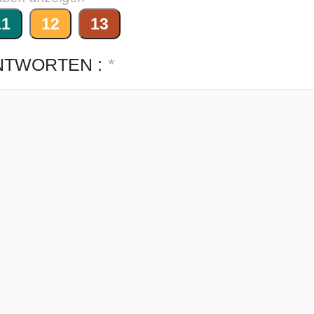
11
12
13
NTWORTEN :
*