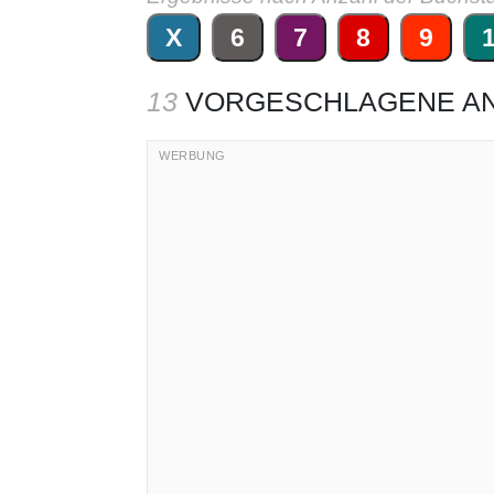
X
6
7
8
9
13
VORGESCHLAGENE A