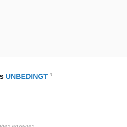
3
es
UNBEDINGT
aben anzeigen