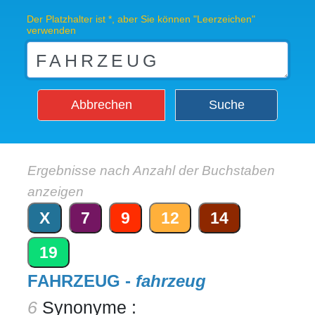
Der Platzhalter ist *, aber Sie können "Leerzeichen"
verwenden
Abbrechen
Suche
Ergebnisse nach Anzahl der Buchstaben
anzeigen
X
7
9
12
14
19
FAHRZEUG -
fahrzeug
6
Synonyme :