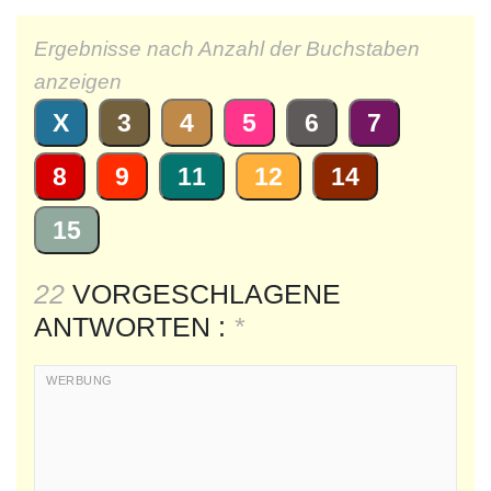
Ergebnisse nach Anzahl der Buchstaben
anzeigen
X
3
4
5
6
7
8
9
11
12
14
15
22
VORGESCHLAGENE
ANTWORTEN :
*