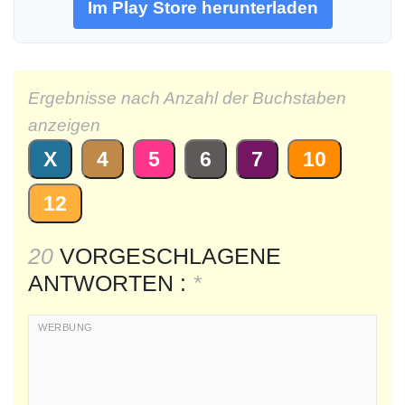
Im Play Store herunterladen
Ergebnisse nach Anzahl der Buchstaben
anzeigen
X
4
5
6
7
10
12
20
VORGESCHLAGENE
ANTWORTEN :
*