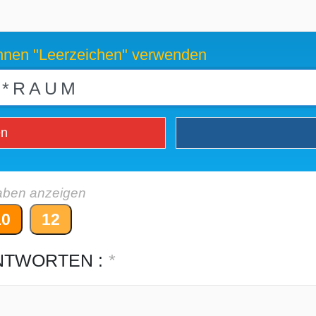
können "Leerzeichen" verwenden
en
aben anzeigen
10
12
NTWORTEN :
*