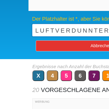
Der Platzhalter ist *, aber Sie 
Abbrech
Ergebnisse nach Anzahl der Buchst
X
4
5
6
7
20
VORGESCHLAGENE A