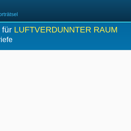
rträtsel
 für
LUFTVERDUNNTER RAUM
iefe