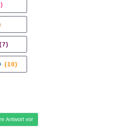
5)
)
(7)
D
(10)
re Antwort vor