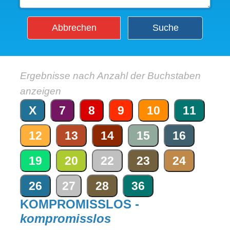
Abbrechen
Suche
Ergebnisse nach Anzahl der Buchstaben
anzeigen
X
7
8
9
10
11
12
13
14
15
16
19
20
22
23
24
26
27
28
36
KOMPROMISSLOS -
kompromisslos