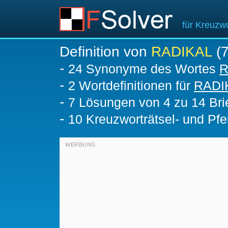
für Kreuzwo
Definition von
RADIKAL
(7
-
24 Synonyme des Wortes
R
-
2 Wortdefinitionen für
RADI
-
7
Lösungen von 4 zu 14 Bri
-
10 Kreuzworträtsel- und Pfei