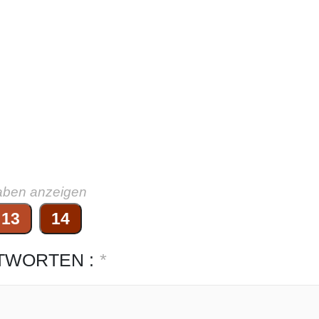
aben anzeigen
13
14
TWORTEN :
*