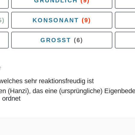
GRUNDLICH
(9)
5)
KONSONANT
(9)
GROSST
(6)
2
welches sehr reaktionsfreudig ist
chen (Hanzi), das eine (ursprüngliche) Eigenbe
 ordnet