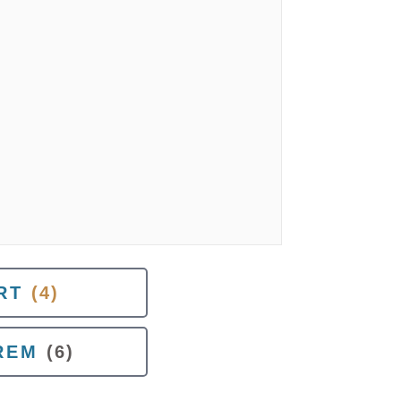
RT
(4)
REM
(6)