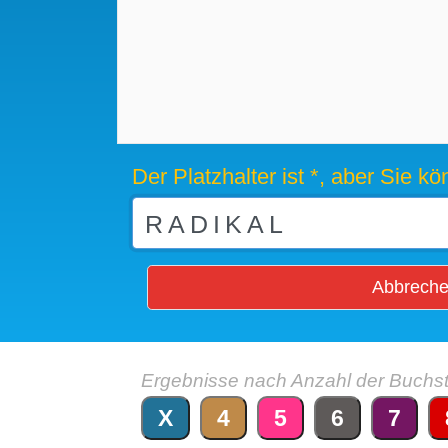
Der Platzhalter ist *, aber Sie 
Abbrech
Ergebnisse nach Anzahl der Buchs
X
4
5
6
7