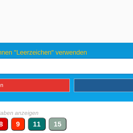
können "Leerzeichen" verwenden
en
taben anzeigen
8
9
11
15