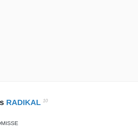
10
es
RADIKAL
OMISSE