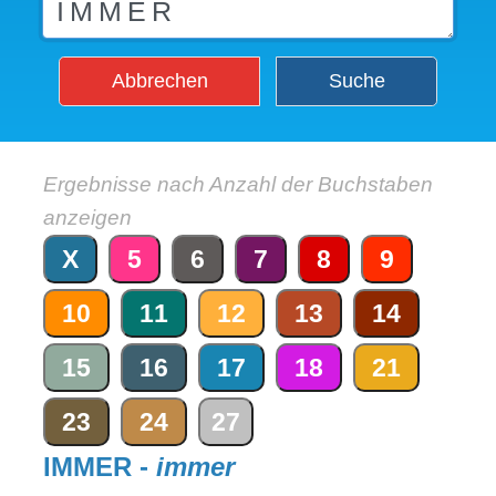
Abbrechen
Suche
Ergebnisse nach Anzahl der Buchstaben
anzeigen
X
5
6
7
8
9
10
11
12
13
14
15
16
17
18
21
23
24
27
IMMER -
immer