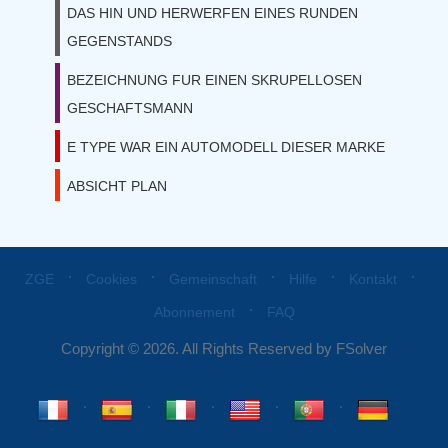
DAS HIN UND HERWERFEN EINES RUNDEN
GEGENSTANDS
BEZEICHNUNG FUR EINEN SKRUPELLOSEN
GESCHAFTSMANN
E TYPE WAR EIN AUTOMODELL DIESER MARKE
ABSICHT PLAN
⋅
⋅
⋅
⋅
⋅
ZGE
Cookies
Gemeinschaft
Hilfe
Kontakt
⋅
Abonnement
FAQ
Copyright © 2026. All Rights Reserved by FSolver
⋅
⋅
⋅
⋅
⋅