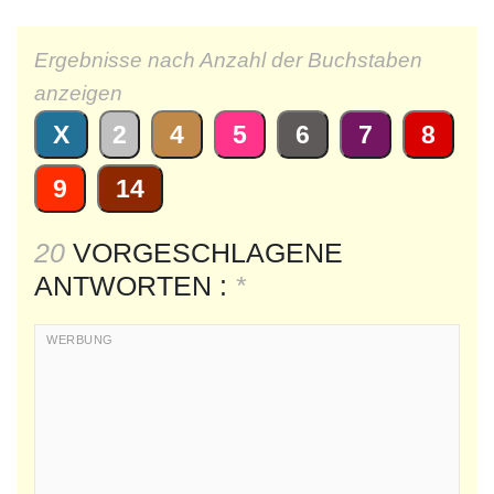
Ergebnisse nach Anzahl der Buchstaben
anzeigen
X
2
4
5
6
7
8
9
14
20
VORGESCHLAGENE
ANTWORTEN :
*