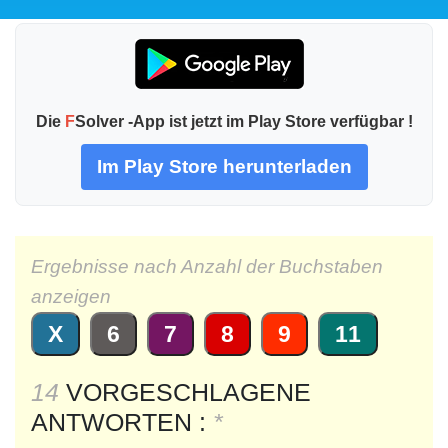
Die
F
Solver -App ist jetzt im Play Store verfügbar !
Im Play Store herunterladen
Ergebnisse nach Anzahl der Buchstaben
anzeigen
X
6
7
8
9
11
14
VORGESCHLAGENE
ANTWORTEN :
*