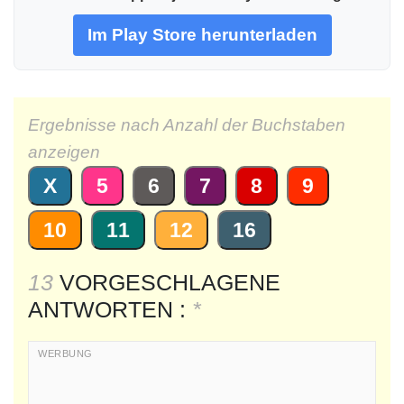
Im Play Store herunterladen
Ergebnisse nach Anzahl der Buchstaben
anzeigen
X
5
6
7
8
9
10
11
12
16
13
VORGESCHLAGENE
ANTWORTEN :
*