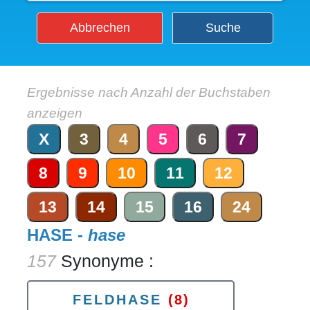
Abbrechen
Suche
Ergebnisse nach Anzahl der Buchstaben
anzeigen
X
3
4
5
6
7
8
9
10
11
12
13
14
15
16
24
HASE -
hase
157
Synonyme :
FELDHASE
(8)