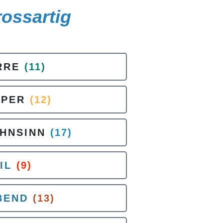
rossartig
RRE
(11)
UPER
(12)
HNSINN
(17)
IL
(9)
BEND
(13)