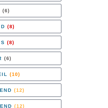
L
(6)
ND
(8)
OS
(8)
R
(6)
IL
(10)
END
(12)
END
(12)