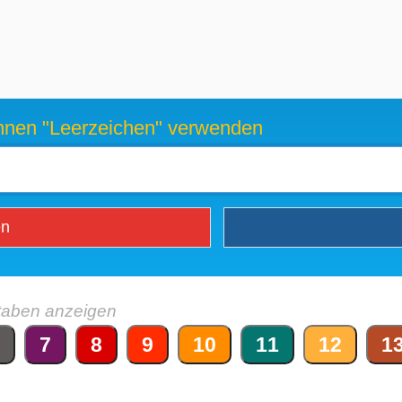
können "Leerzeichen" verwenden
en
taben anzeigen
7
8
9
10
11
12
1