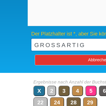
Der Platzhalter ist *, aber Sie 
Abbrech
Ergebnisse nach Anzahl der Buchs
X
2
3
4
5
6
22
24
28
29