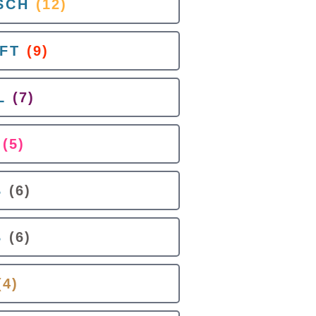
SCH
(12)
FT
(9)
L
(7)
(5)
B
(6)
B
(6)
(4)