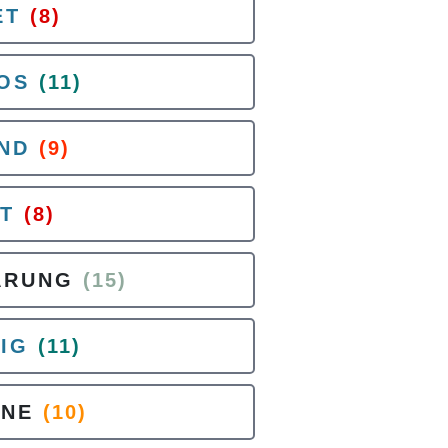
ET
(8)
LOS
(11)
ND
(9)
T
(8)
ARUNG
(15)
IG
(11)
HNE
(10)