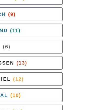
CH
(9)
END
(11)
E
(6)
SSEN
(13)
IEL
(12)
AL
(10)