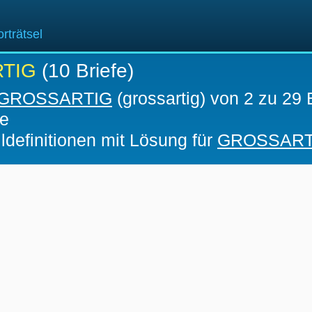
rträtsel
TIG
(10 Briefe)
GROSSARTIG
(grossartig) von 2 zu 29 
fe
ldefinitionen mit Lösung für
GROSSART