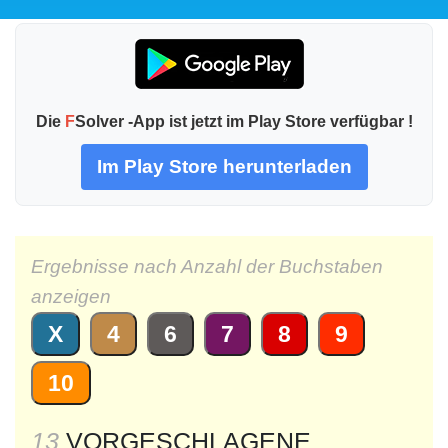
Die
F
Solver -App ist jetzt im Play Store verfügbar !
Im Play Store herunterladen
Ergebnisse nach Anzahl der Buchstaben
anzeigen
X
4
6
7
8
9
10
13
VORGESCHLAGENE