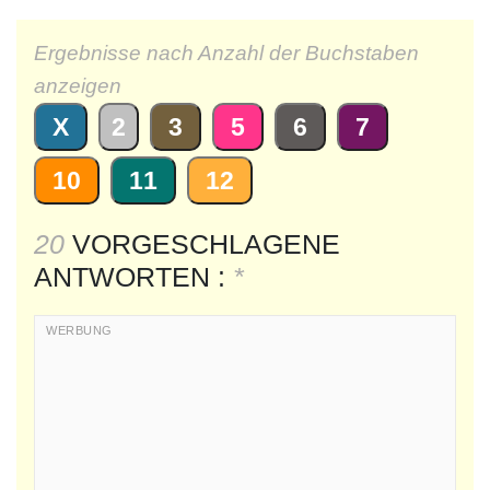
Ergebnisse nach Anzahl der Buchstaben
anzeigen
X
2
3
5
6
7
10
11
12
20
VORGESCHLAGENE
ANTWORTEN :
*