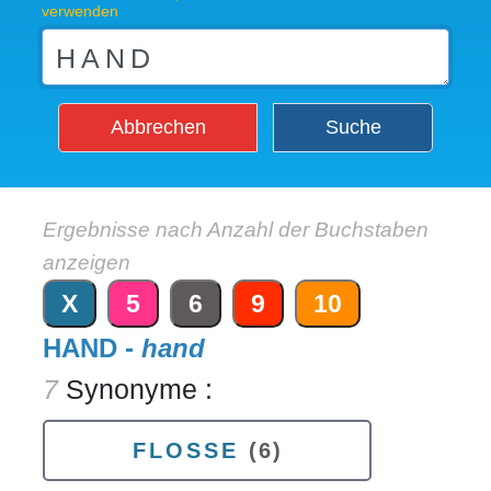
verwenden
Abbrechen
Suche
Ergebnisse nach Anzahl der Buchstaben
anzeigen
X
5
6
9
10
HAND -
hand
7
Synonyme :
FLOSSE
(6)