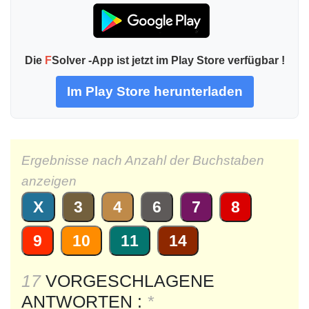
Die
F
Solver -App ist jetzt im Play Store verfügbar !
Im Play Store herunterladen
Ergebnisse nach Anzahl der Buchstaben
anzeigen
X
3
4
6
7
8
9
10
11
14
17
VORGESCHLAGENE
ANTWORTEN :
*