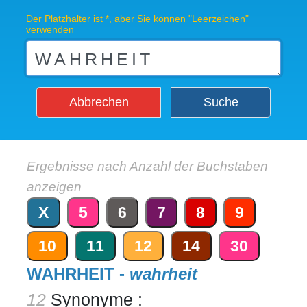
Der Platzhalter ist *, aber Sie können "Leerzeichen"
verwenden
Abbrechen
Suche
Ergebnisse nach Anzahl der Buchstaben
anzeigen
X
5
6
7
8
9
10
11
12
14
30
WAHRHEIT -
wahrheit
12
Synonyme :