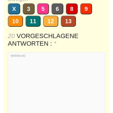
X
3
5
6
8
9
10
11
12
13
20
VORGESCHLAGENE
ANTWORTEN :
*