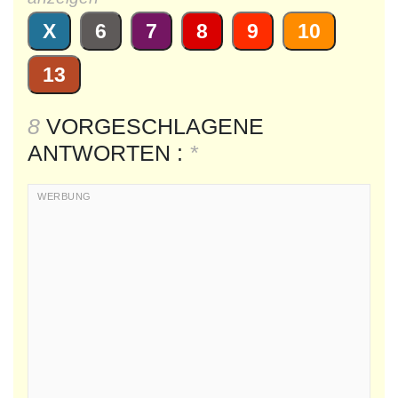
X
6
7
8
9
10
13
8
VORGESCHLAGENE
ANTWORTEN :
*