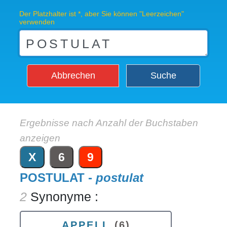
Der Platzhalter ist *, aber Sie können "Leerzeichen"
verwenden
Abbrechen
Suche
Ergebnisse nach Anzahl der Buchstaben
anzeigen
X
6
9
POSTULAT -
postulat
2
Synonyme :
APPELL
(6)