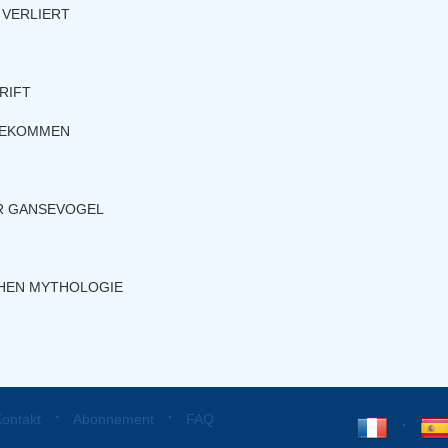
 VERLIERT
RIFT
 BEKOMMEN
R GANSEVOGEL
HEN MYTHOLOGIE
⋅
⋅
ontakt
Abonnement
FAQ
⋅