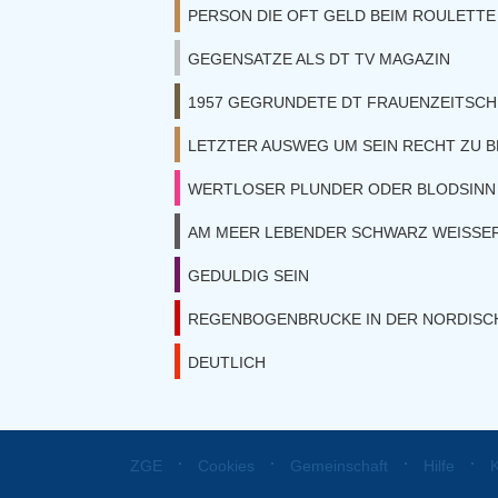
PERSON DIE OFT GELD BEIM ROULETTE
GEGENSATZE ALS DT TV MAGAZIN
1957 GEGRUNDETE DT FRAUENZEITSCH
LETZTER AUSWEG UM SEIN RECHT ZU
WERTLOSER PLUNDER ODER BLODSINN
AM MEER LEBENDER SCHWARZ WEISSE
GEDULDIG SEIN
REGENBOGENBRUCKE IN DER NORDISC
DEUTLICH
⋅
⋅
⋅
⋅
ZGE
Cookies
Gemeinschaft
Hilfe
K