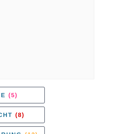
IE
(5)
CHT
(8)