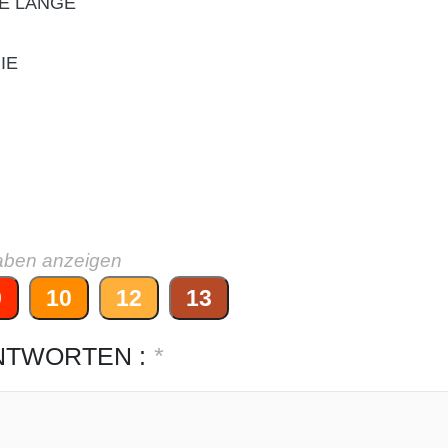
E LANGE
IE
aben anzeigen
9
10
12
13
NTWORTEN :
*