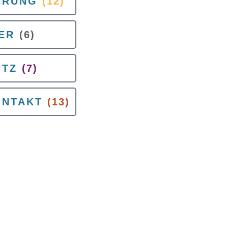
HRUNG
(12)
ER
(6)
ITZ
(7)
NTAKT
(13)