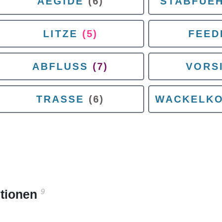
AEGIDE
(6)
STABFUE
LITZE
(5)
FEED
ABFLUSS
(7)
VORS
TRASSE
(6)
WACKELKO
9
itionen