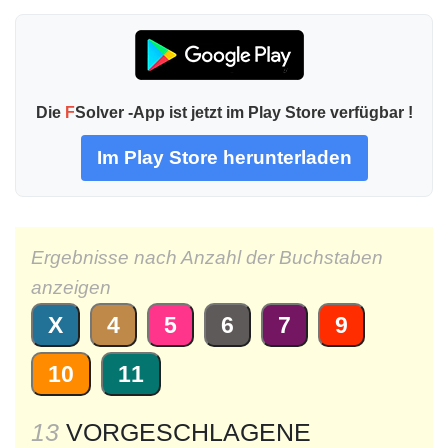
Die
F
Solver -App ist jetzt im Play Store verfügbar !
Im Play Store herunterladen
Ergebnisse nach Anzahl der Buchstaben
anzeigen
X
4
5
6
7
9
10
11
13
VORGESCHLAGENE