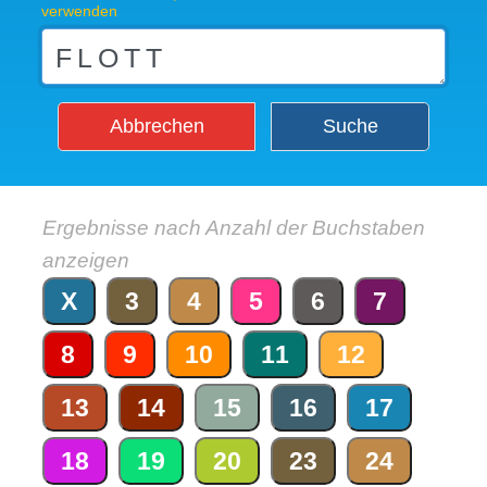
verwenden
Abbrechen
Suche
Ergebnisse nach Anzahl der Buchstaben
anzeigen
X
3
4
5
6
7
8
9
10
11
12
13
14
15
16
17
18
19
20
23
24