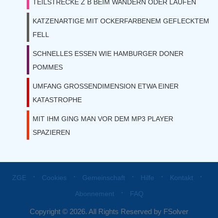
TEILSTRECKE Z B BEIM WANDERN ODER LAUFEN
KATZENARTIGE MIT OCKERFARBENEM GEFLECKTEM
FELL
SCHNELLES ESSEN WIE HAMBURGER DONER
POMMES
UMFANG GROSSENDIMENSION ETWA EINER
KATASTROPHE
MIT IHM GING MAN VOR DEM MP3 PLAYER
SPAZIEREN
⋅
⋅
⋅
⋅
⋅
ZGE
Cookies
Gemeinschaft
Hilfe
Kontakt
⋅
Abonnement
FAQ
Copyright © 2026. All Rights Reserved by FSolver