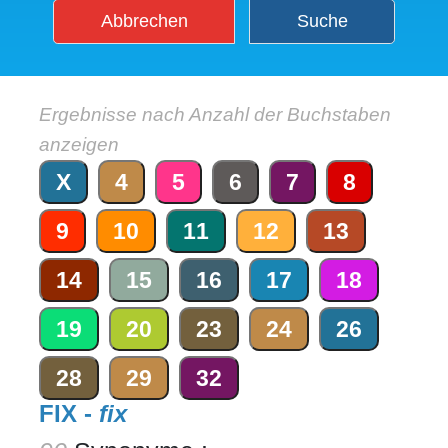
Abbrechen
Suche
Ergebnisse nach Anzahl der Buchstaben
anzeigen
X
4
5
6
7
8
9
10
11
12
13
14
15
16
17
18
19
20
23
24
26
28
29
32
FIX -
fix