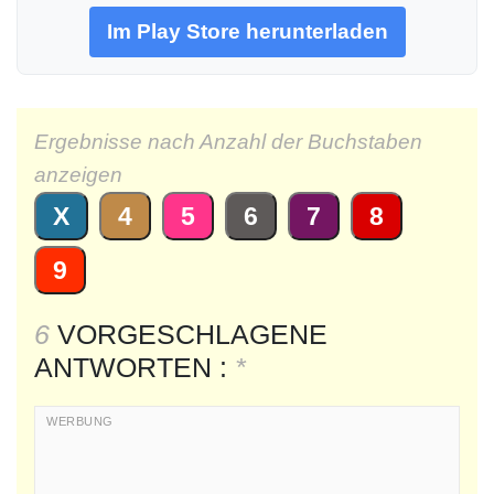
Im Play Store herunterladen
Ergebnisse nach Anzahl der Buchstaben
anzeigen
X
4
5
6
7
8
9
6
VORGESCHLAGENE
ANTWORTEN :
*