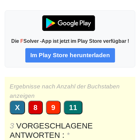
Die
F
Solver -App ist jetzt im Play Store verfügbar !
Im Play Store herunterladen
Ergebnisse nach Anzahl der Buchstaben
anzeigen
X
8
9
11
3
VORGESCHLAGENE
ANTWORTEN :
*