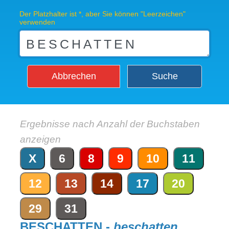
Der Platzhalter ist *, aber Sie können "Leerzeichen"
verwenden
Abbrechen
Suche
Ergebnisse nach Anzahl der Buchstaben
anzeigen
X
6
8
9
10
11
12
13
14
17
20
29
31
BESCHATTEN -
beschatten