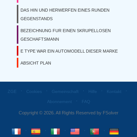
DAS HIN UND HERWERFEN EINES RUNDEN
GEGENSTANDS
BEZEICHNUNG FUR EINEN SKRUPELLOSEN
GESCHAFTSMANN
E TYPE WAR EIN AUTOMODELL DIESER MARKE
ABSICHT PLAN
⋅
⋅
⋅
⋅
⋅
ZGE
Cookies
Gemeinschaft
Hilfe
Kontakt
⋅
Abonnement
FAQ
Copyright © 2026. All Rights Reserved by FSolver
⋅
⋅
⋅
⋅
⋅