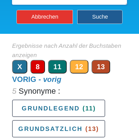
Abbrechen
Suche
Ergebnisse nach Anzahl der Buchstaben
anzeigen
X
8
11
12
13
VORIG -
vorig
5
Synonyme :
GRUNDLEGEND
(11)
GRUNDSATZLICH
(13)