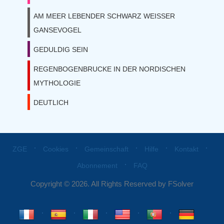
AM MEER LEBENDER SCHWARZ WEISSER
GANSEVOGEL
GEDULDIG SEIN
REGENBOGENBRUCKE IN DER NORDISCHEN
MYTHOLOGIE
DEUTLICH
⋅
⋅
⋅
⋅
⋅
ZGE
Cookies
Gemeinschaft
Hilfe
Kontakt
⋅
Abonnement
FAQ
Copyright © 2026. All Rights Reserved by FSolver
⋅
⋅
⋅
⋅
⋅