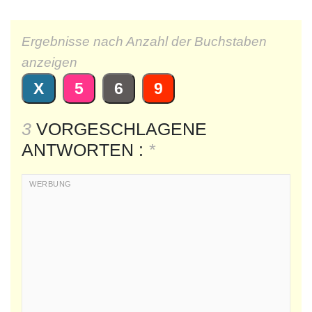
Ergebnisse nach Anzahl der Buchstaben
anzeigen
X
5
6
9
3
VORGESCHLAGENE
ANTWORTEN :
*