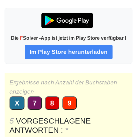
Die
F
Solver -App ist jetzt im Play Store verfügbar !
Im Play Store herunterladen
Ergebnisse nach Anzahl der Buchstaben
anzeigen
X
7
8
9
5
VORGESCHLAGENE
ANTWORTEN :
*