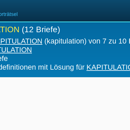
rträtsel
TION
(12 Briefe)
PITULATION
(kapitulation) von 7 zu 10 
TULATION
efe
definitionen mit Lösung für
KAPITULATI