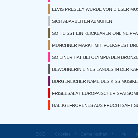
ELVIS PRESLEY WURDE VON DIESER MU
SICH ABARBEITEN ABMUHEN
SO HEISST EIN KLICKBARER ONLINE PF
MUNCHNER MARKT MIT VOLKSFEST DRE
SO EINER HAT BEI OLYMPIA DEN BRONZ
BEWOHNERIN EINES LANDES IN DER KAR
BURGERLICHER NAME DES KISS MUSIK
FRISEESALAT EUROPAISCHER SPATSO
HALBGEFRORENES AUS FRUCHTSAFT S
⋅
⋅
⋅
⋅
ZGE
Cookies
Gemeinschaft
Hilfe
K