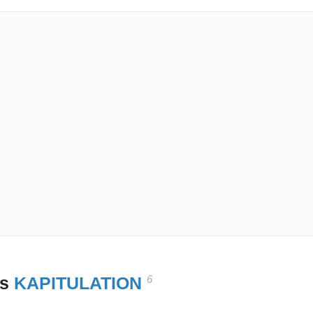
6
es
KAPITULATION