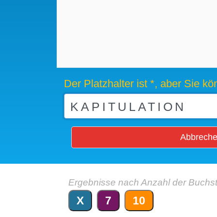
Der Platzhalter ist *, aber Sie 
Abbrech
Ergebnisse nach Anzahl der Buchs
X
7
10