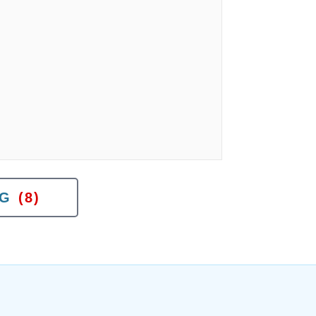
G
(8)