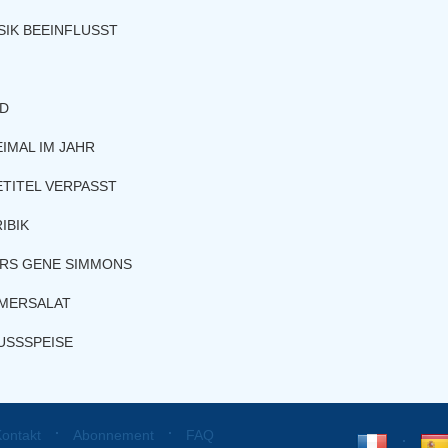
SIK BEEINFLUSST
AD
IMAL IM JAHR
ETITEL VERPASST
IBIK
ERS GENE SIMMONS
MMERSALAT
USSSPEISE
⋅
⋅
ontakt
Abonnement
FAQ
⋅