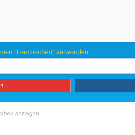
können "Leerzeichen" verwenden
en
taben anzeigen