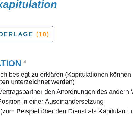
kapitulation
EDERLAGE
(10)
ATION
4
risch besiegt zu erklären (Kapitulationen kön
iten unterzeichnet werden)
 Vertragspartner den Anordnungen des andern V
Position in einer Auseinandersetzung
g (zum Beispiel über den Dienst als Kapitulant, d