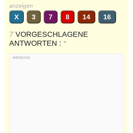
anzeigen
X
3
7
8
14
16
7
VORGESCHLAGENE
ANTWORTEN :
*