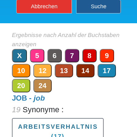
Abbrechen
Suche
Ergebnisse nach Anzahl der Buchstaben
anzeigen
X
5
6
7
8
9
10
12
13
14
17
20
24
JOB -
job
19
Synonyme :
ARBEITSVERHALTNIS
(17)