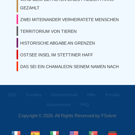
GEZAHLT
ZWEI MITEINANDER VERHEIRATETE MENSCHEN
TERRITORIUM VON TIEREN
HISTORISCHE ABGABE AN GRENZEN
OSTSEE INSEL IM STETTINER HAFF
DAS SEI EIN CHAMALEON SEINEM NAMEN NACH
⋅
⋅
⋅
⋅
⋅
ZGE
Cookies
Gemeinschaft
Hilfe
Kontakt
⋅
Abonnement
FAQ
Copyright © 2026. All Rights Reserved by FSolver
⋅
⋅
⋅
⋅
⋅