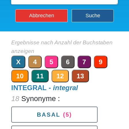
Abbrechen
Suche
Ergebnisse nach Anzahl der Buchstaben
anzeigen
X
4
5
6
7
9
10
11
12
13
INTEGRAL -
integral
18
Synonyme :
BASAL
(5)