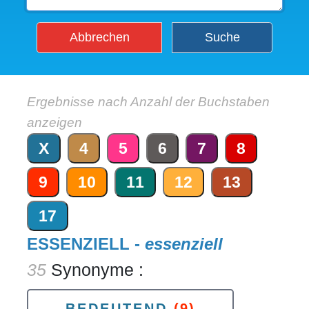
Abbrechen
Suche
Ergebnisse nach Anzahl der Buchstaben
anzeigen
X
4
5
6
7
8
9
10
11
12
13
17
ESSENZIELL -
essenziell
35
Synonyme :
BEDEUTEND
(9)