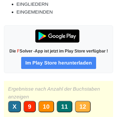
EINGLIEDERN
EINGEMEINDEN
Die
F
Solver -App ist jetzt im Play Store verfügbar !
Im Play Store herunterladen
Ergebnisse nach Anzahl der Buchstaben
anzeigen
X
9
10
11
12