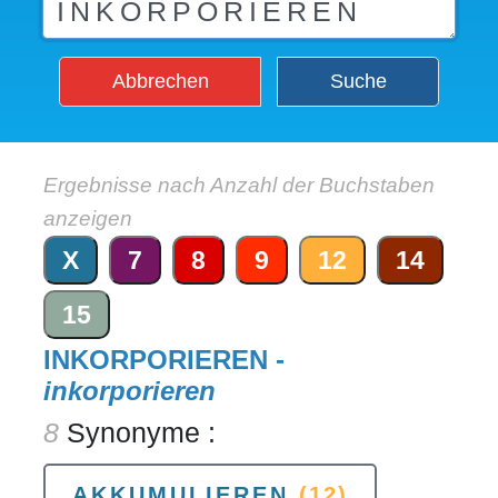
Abbrechen
Suche
Ergebnisse nach Anzahl der Buchstaben
anzeigen
X
7
8
9
12
14
15
INKORPORIEREN -
inkorporieren
8
Synonyme :
AKKUMULIEREN
(12)