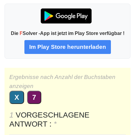
Die
F
Solver -App ist jetzt im Play Store verfügbar !
Im Play Store herunterladen
Ergebnisse nach Anzahl der Buchstaben
anzeigen
X
7
1
VORGESCHLAGENE
ANTWORT :
*