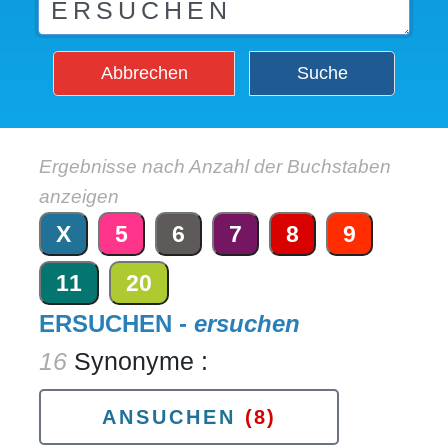
Abbrechen
Suche
Ergebnisse nach Anzahl der Buchstaben
anzeigen
X
5
6
7
8
9
11
20
ERSUCHEN -
ersuchen
16
Synonyme :
ANSUCHEN
(8)