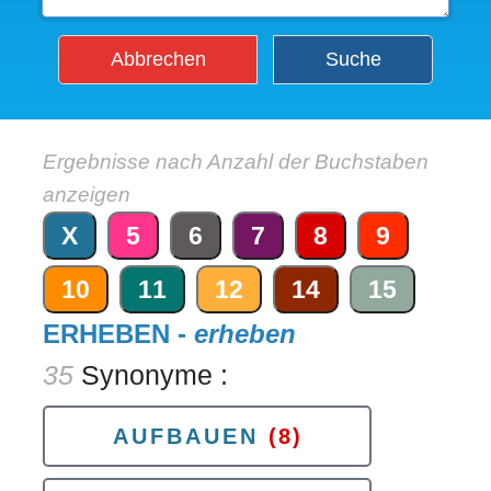
Abbrechen
Suche
Ergebnisse nach Anzahl der Buchstaben
anzeigen
X
5
6
7
8
9
10
11
12
14
15
ERHEBEN -
erheben
35
Synonyme :
AUFBAUEN
(8)