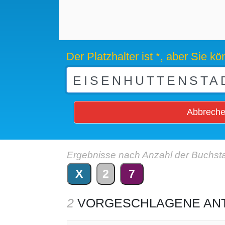
Der Platzhalter ist *, aber Sie 
Abbrech
Ergebnisse nach Anzahl der Buchst
X
2
7
2
VORGESCHLAGENE AN