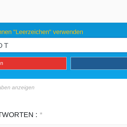
können "Leerzeichen" verwenden
en
aben anzeigen
TWORTEN :
*