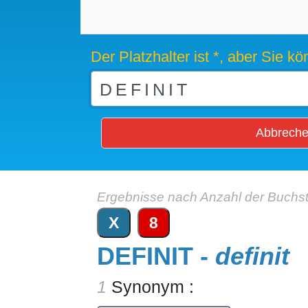
Der Platzhalter ist *, aber Sie 
Abbrech
Ergebnisse nach Anzahl der Buchs
X
8
DEFINIT -
definit
1
Synonym :