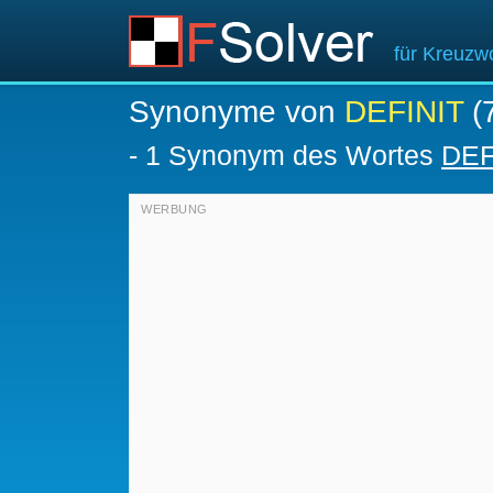
für Kreuzwo
Synonyme von
DEFINIT
(7
-
1 Synonym des Wortes
DEF