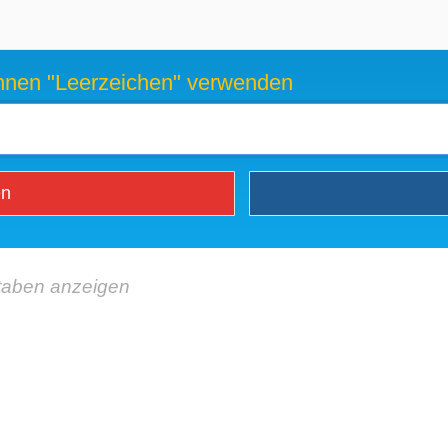
können "Leerzeichen" verwenden
en
taben anzeigen