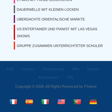
DAUERWELLE MIT KLEINEN LOCKEN
UBERDACHTE ORIENTALISCHE MARKTE
US ENTERTAINER UND PIANIST MIT LAS VEGAS
SHOWS
GRUPPE ZUSAMMEN UNTERRICHTETER SCHULER
⋅
⋅
⋅
⋅
⋅
ZGE
Cookies
Gemeinschaft
Hilfe
Kontakt
⋅
Abonnement
FAQ
Copyright © 2026. All Rights Reserved by FSolver
⋅
⋅
⋅
⋅
⋅