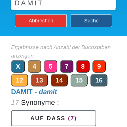
Abbrechen
Suche
Ergebnisse nach Anzahl der Buchstaben
anzeigen
X
4
5
7
8
9
12
13
14
15
16
DAMIT -
damit
17
Synonyme :
AUF DASS
(7)