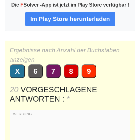
Die
F
Solver -App ist jetzt im Play Store verfügbar !
Im Play Store herunterladen
Ergebnisse nach Anzahl der Buchstaben
anzeigen
X
6
7
8
9
20
VORGESCHLAGENE
ANTWORTEN :
*