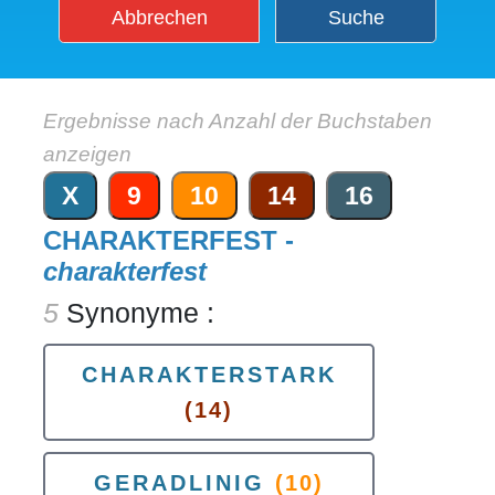
Abbrechen
Suche
Ergebnisse nach Anzahl der Buchstaben
anzeigen
X
9
10
14
16
CHARAKTERFEST -
charakterfest
5
Synonyme :
CHARAKTERSTARK
(14)
GERADLINIG
(10)