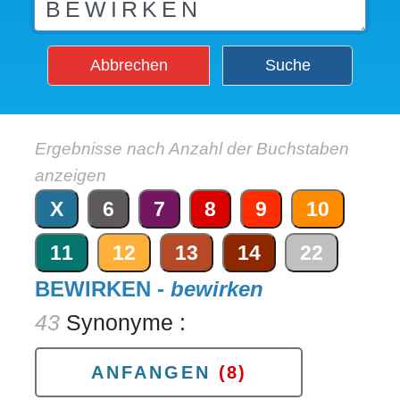
Abbrechen
Suche
Ergebnisse nach Anzahl der Buchstaben
anzeigen
X
6
7
8
9
10
11
12
13
14
22
BEWIRKEN -
bewirken
43
Synonyme :
ANFANGEN
(8)