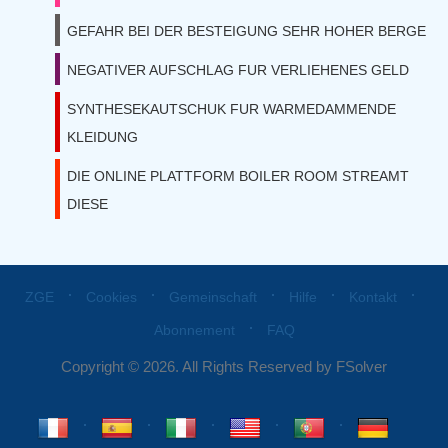
GEFAHR BEI DER BESTEIGUNG SEHR HOHER BERGE
NEGATIVER AUFSCHLAG FUR VERLIEHENES GELD
SYNTHESEKAUTSCHUK FUR WARMEDAMMENDE
KLEIDUNG
DIE ONLINE PLATTFORM BOILER ROOM STREAMT
DIESE
⋅
⋅
⋅
⋅
⋅
ZGE
Cookies
Gemeinschaft
Hilfe
Kontakt
⋅
Abonnement
FAQ
Copyright © 2026. All Rights Reserved by FSolver
⋅
⋅
⋅
⋅
⋅