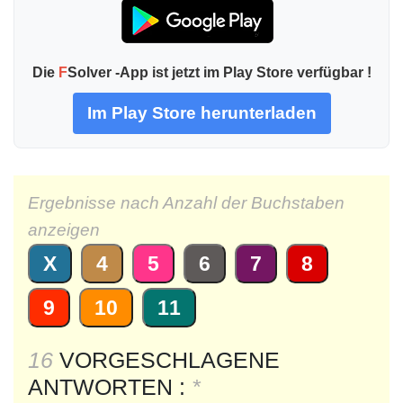
Die
F
Solver -App ist jetzt im Play Store verfügbar !
Im Play Store herunterladen
Ergebnisse nach Anzahl der Buchstaben
anzeigen
X
4
5
6
7
8
9
10
11
16
VORGESCHLAGENE
ANTWORTEN :
*