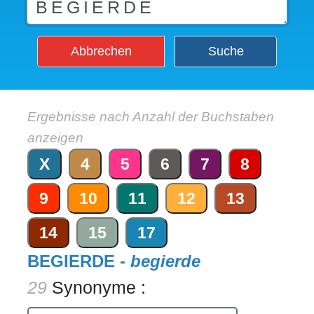
Abbrechen
Suche
Ergebnisse nach Anzahl der Buchstaben
anzeigen
X
4
5
6
7
8
9
10
11
12
13
14
15
17
BEGIERDE -
begierde
29
Synonyme :