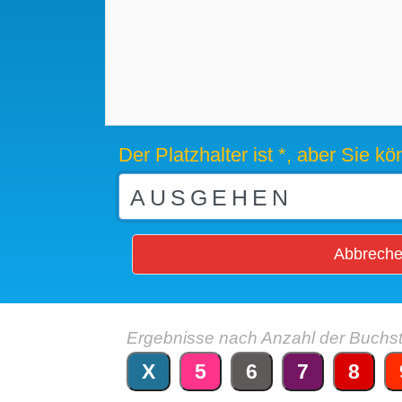
Der Platzhalter ist *, aber Sie 
Abbrech
Ergebnisse nach Anzahl der Buchs
X
5
6
7
8