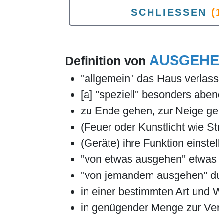
SCHLIESSEN
(
AUSGEH
Definition von
''allgemein'' das Haus verla
[a] ''speziell'' besonders ab
zu Ende gehen, zur Neige g
(Feuer oder Kunstlicht wie S
(Geräte) ihre Funktion einstel
''von etwas ausgehen'' etwa
''von jemandem ausgehen'' 
in einer bestimmten Art und
in genügender Menge zur Ve