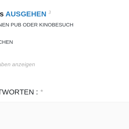
3
es
AUSGEHEN
INEN PUB ODER KINOBESUCH
CHEN
aben anzeigen
TWORTEN :
*