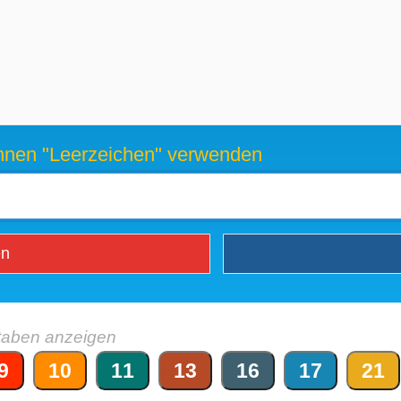
können "Leerzeichen" verwenden
en
taben anzeigen
9
10
11
13
16
17
21