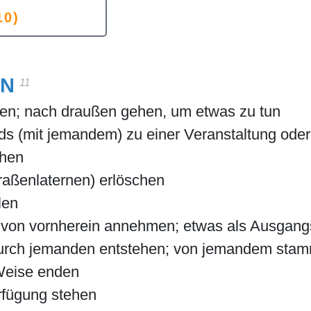
10)
EN
11
ssen; nach draußen gehen, um etwas zu tun
ends (mit jemandem) zu einer Veranstaltung oder
ehen
traßenlaternen) erlöschen
len
s von vornherein annehmen; etwas als Ausgan
durch jemanden entstehen; von jemandem sta
 Weise enden
rfügung stehen