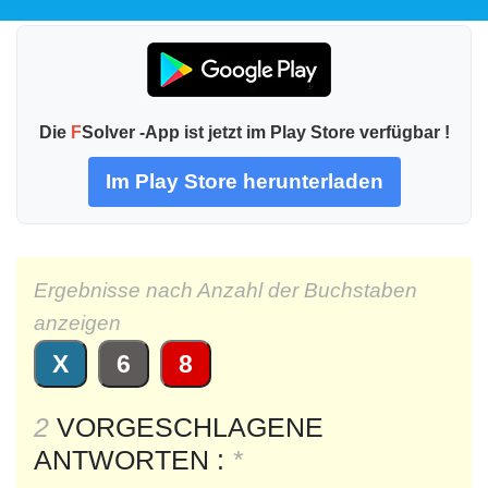
Die
F
Solver -App ist jetzt im Play Store verfügbar !
Im Play Store herunterladen
Ergebnisse nach Anzahl der Buchstaben
anzeigen
X
6
8
2
VORGESCHLAGENE
ANTWORTEN :
*