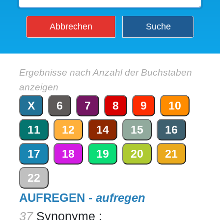
Abbrechen
Suche
Ergebnisse nach Anzahl der Buchstaben
anzeigen
X
6
7
8
9
10
11
12
14
15
16
17
18
19
20
21
22
AUFREGEN -
aufregen
37
Synonyme :