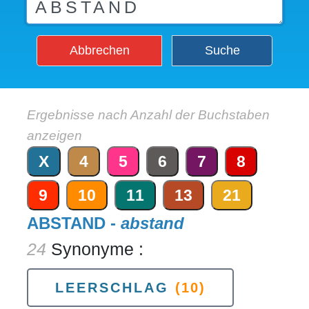
Abbrechen
Suche
Ergebnisse nach Anzahl der Buchstaben
anzeigen
X
4
5
6
7
8
9
10
11
13
21
ABSTAND -
abstand
24
Synonyme :
LEERSCHLAG
(10)