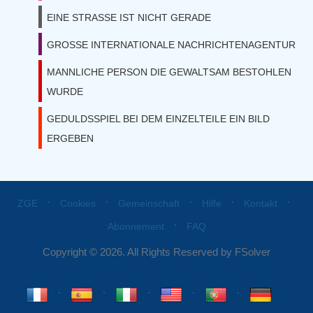
EINE STRASSE IST NICHT GERADE
GROSSE INTERNATIONALE NACHRICHTENAGENTUR
MANNLICHE PERSON DIE GEWALTSAM BESTOHLEN
WURDE
GEDULDSSPIEL BEI DEM EINZELTEILE EIN BILD
ERGEBEN
⋅
⋅
⋅
⋅
⋅
ZGE
Cookies
Gemeinschaft
Hilfe
Kontakt
⋅
Abonnement
FAQ
Copyright © 2026. All Rights Reserved by FSolver
⋅
⋅
⋅
⋅
⋅