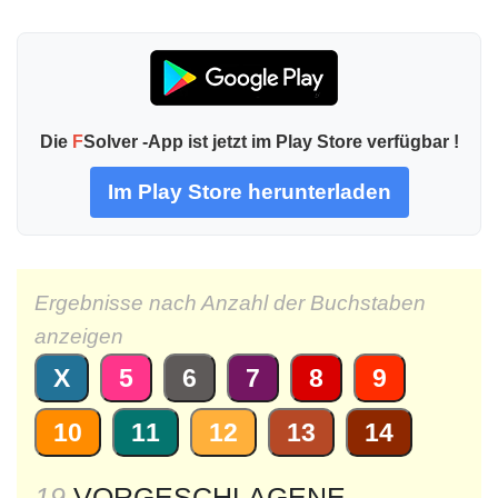
Die
F
Solver -App ist jetzt im Play Store verfügbar !
Im Play Store herunterladen
Ergebnisse nach Anzahl der Buchstaben
anzeigen
X
5
6
7
8
9
10
11
12
13
14
19
VORGESCHLAGENE