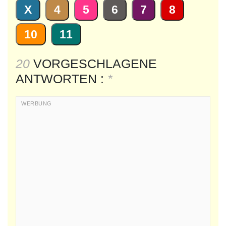
X
4
5
6
7
8
10
11
20
VORGESCHLAGENE
ANTWORTEN :
*