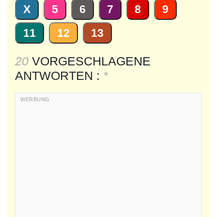
X
5
6
7
8
9
11
12
13
20
VORGESCHLAGENE
ANTWORTEN :
*