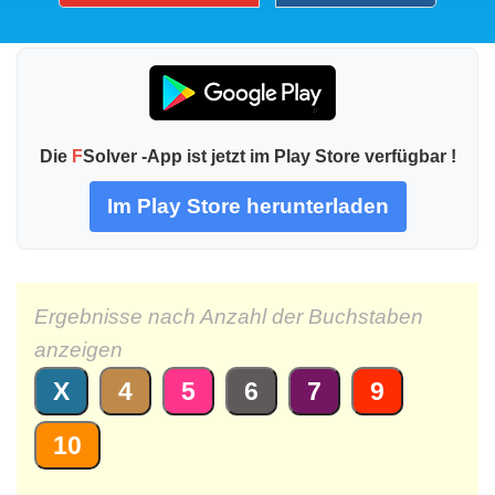
Die
F
Solver -App ist jetzt im Play Store verfügbar !
Im Play Store herunterladen
Ergebnisse nach Anzahl der Buchstaben
anzeigen
X
4
5
6
7
9
10