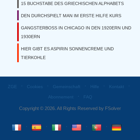
15 BUCHSTABE DES GRIECHISCHEN ALPHABETS
DEN DURCHSPIELT MAN IM ERSTE HILFE KURS
GANGSTERBOSS IN CHICAGO IN DEN 1920ERN UND
1930ERN
HIER GIBT ES ASPIRIN SONNENCREME UND
TIERKOHLE
⋅
⋅
⋅
⋅
⋅
ZGE
Cookies
Gemeinschaft
Hilfe
Kontakt
⋅
Abonnement
FAQ
Copyright © 2026. All Rights Reserved by FSolver
⋅
⋅
⋅
⋅
⋅