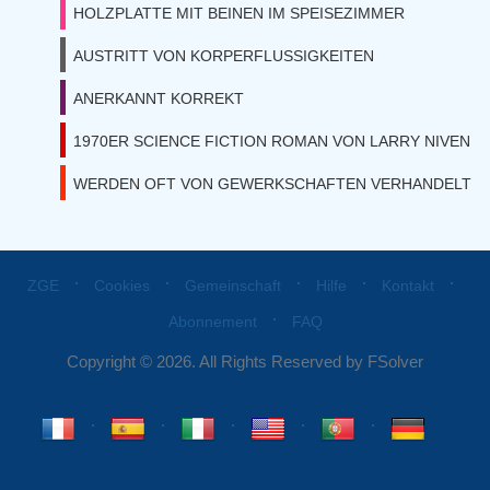
HOLZPLATTE MIT BEINEN IM SPEISEZIMMER
AUSTRITT VON KORPERFLUSSIGKEITEN
ANERKANNT KORREKT
1970ER SCIENCE FICTION ROMAN VON LARRY NIVEN
WERDEN OFT VON GEWERKSCHAFTEN VERHANDELT
⋅
⋅
⋅
⋅
⋅
ZGE
Cookies
Gemeinschaft
Hilfe
Kontakt
⋅
Abonnement
FAQ
Copyright © 2026. All Rights Reserved by FSolver
⋅
⋅
⋅
⋅
⋅