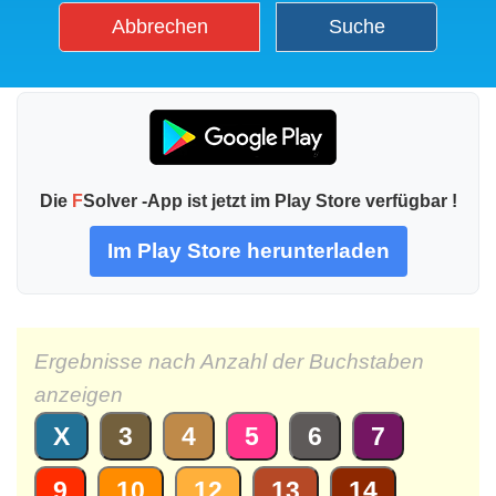
Abbrechen
Suche
Die
F
Solver -App ist jetzt im Play Store verfügbar !
Im Play Store herunterladen
Ergebnisse nach Anzahl der Buchstaben
anzeigen
X
3
4
5
6
7
9
10
12
13
14