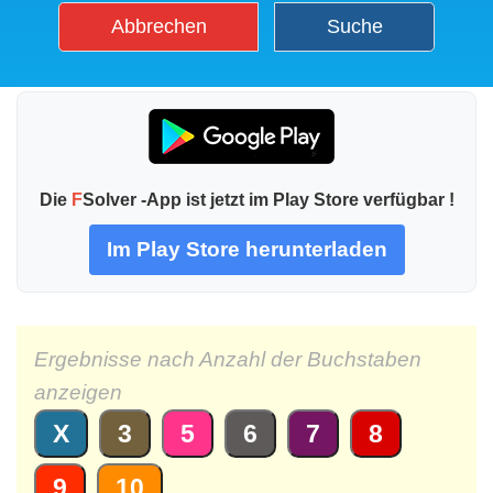
Abbrechen
Suche
Die
F
Solver -App ist jetzt im Play Store verfügbar !
Im Play Store herunterladen
Ergebnisse nach Anzahl der Buchstaben
anzeigen
X
3
5
6
7
8
9
10